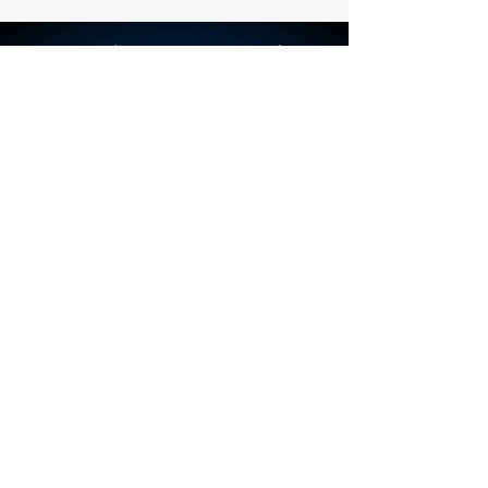
précision.
© 2023 par Les Éditions Galerie l'Imagerie (É.G.I.) Inc.
Créé avec Wix.com
info@egi-art.com
© Copyright Les Éditions Galerie Imagerie
(É.G.I.) inc.
Termes & Conditions
FAQ