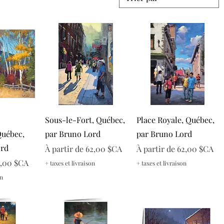
apide
Aperçu rapide
Aperçu rapide
Sous-le-Fort, Québec,
Place Royale, Québec,
Québec,
par Bruno Lord
par Bruno Lord
ord
Prix promotionnel
Prix promotionnel
À partir de
62,00 $CA
À partir de
62,00 $CA
onnel
7,00 $CA
+ taxes et livraison
+ taxes et livraison
on