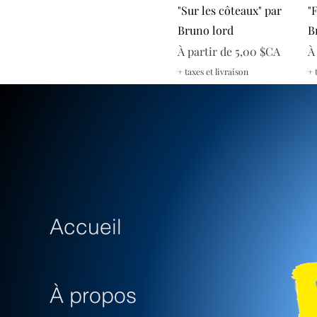
Aperçu rapide
"Sur les côteaux" par
"
Bruno lord
B
Prix promotionnel
P
À partir de
5,00 $CA
À
+ taxes et livraison
+ 
Accueil
À propos