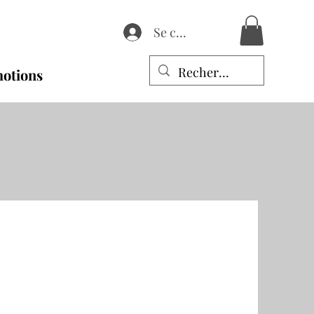
Se connecter
otions