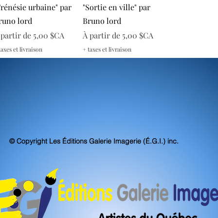
Aperçu rapide
Aperçu rapide
Frénésie urbaine" par
"Sortie en ville" par
runo lord
Bruno lord
rix promotionnel
Prix promotionnel
 partir de
5,00 $CA
À partir de
5,00 $CA
taxes et livraison
+ taxes et livraison
© Copyright Les Éditions Galerie Imagerie (É.G.I.) inc.