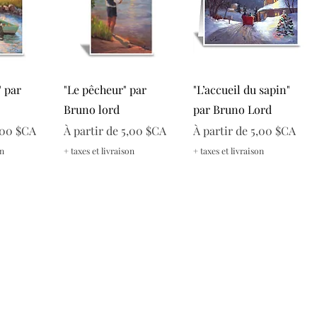
apide
Aperçu rapide
Aperçu rapide
" par
"Le pêcheur" par
"L’accueil du sapin"
Bruno lord
par Bruno Lord
onnel
Prix promotionnel
Prix promotionnel
,00 $CA
À partir de
5,00 $CA
À partir de
5,00 $CA
on
+ taxes et livraison
+ taxes et livraison