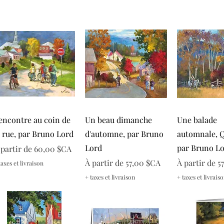
Aperçu rapide
Aperçu rapide
Aperçu r
encontre au coin de
Un beau dimanche
Une balade
a rue, par Bruno Lord
d'automne, par Bruno
automnale, 
Lord
par Bruno L
rix promotionnel
 partir de
60,00 $CA
Prix promotionnel
Prix promoti
À partir de
57,00 $CA
À partir de
5
taxes et livraison
+ taxes et livraison
+ taxes et livrais