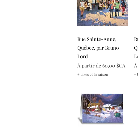
Rivière, Fleuve, Mer et Eaux
Vélo
Ville de Québec
Villes et Scènes urbaines
Été
Aperçu rapide
Rue Sainte-Anne,
R
Automne
Québec, par Bruno
Q
Hiver
Lord
L
Prix promotionnel
P
À partir de
60,00 $CA
À
+ taxes et livraison
+ 