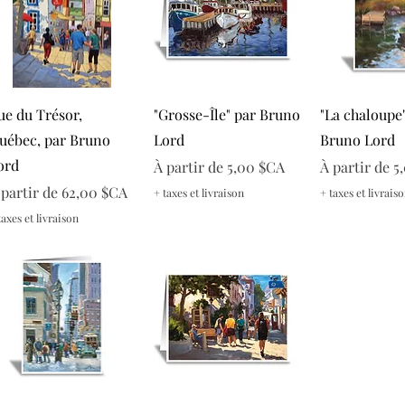
Aperçu rapide
Aperçu rapide
Aperçu r
ue du Trésor,
"Grosse-Île" par Bruno
"La chaloupe
uébec, par Bruno
Lord
Bruno Lord
ord
Prix promotionnel
Prix promoti
À partir de
5,00 $CA
À partir de
5
rix promotionnel
 partir de
62,00 $CA
+ taxes et livraison
+ taxes et livrais
taxes et livraison