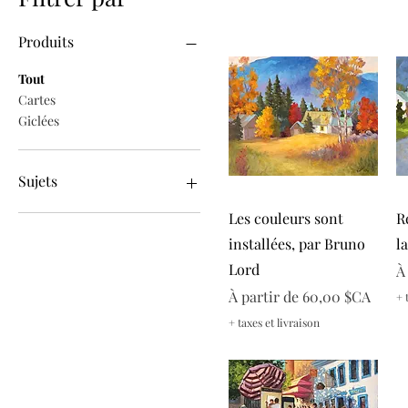
Produits
Tout
Cartes
Giclées
Sujets
Aperçu rapide
Les couleurs sont
R
Animalier
Bateau
installées, par Bruno
l
Campagne
Lord
P
À
Enfants
Prix promotionnel
À partir de
60,00 $CA
+ 
Fête des pères
Forêt
+ taxes et livraison
Noël
Paysage
Personnages
Retraite