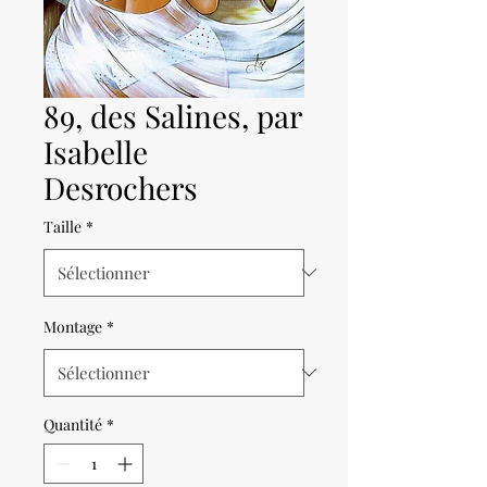
89, des Salines, par
Isabelle
Desrochers
Taille
*
Montage
*
Quantité
*