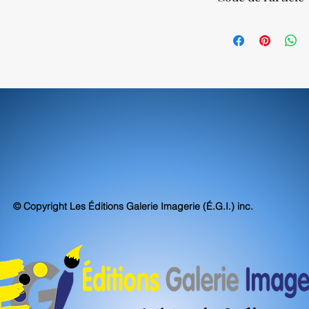
Nos impressions sur to
atteignent, voire sur
75520
d'archivabilité et de 
© Copyright Les Éditions Galerie Imagerie (É.G.I.) inc.