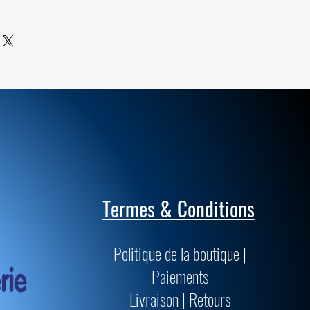
ile sont de qualités supérieures et
passent les normes muséologiques
précision.
Termes & Conditions
Politique de la boutique |
Paiements
Livraison | Retours