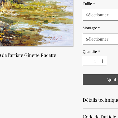
Taille
*
Sélectionner
Montage
*
Sélectionner
Quantité
*
 de l'artiste Ginette Racette
Ajout
Détails techniqu
Noter que la productio
Code de l'article
Prévoir un délai de 2