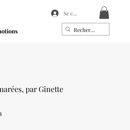
Se connecter
otions
marées, par Ginette
Prix
$
promotionnel