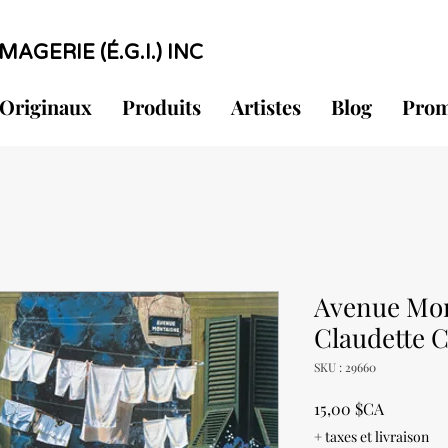
MAGERIE (É.G.I.) INC
Originaux
Produits
Artistes
Blog
Prom
Avenue Mon
Claudette 
SKU : 29660
Prix
15,00 $CA
+ taxes et livraison