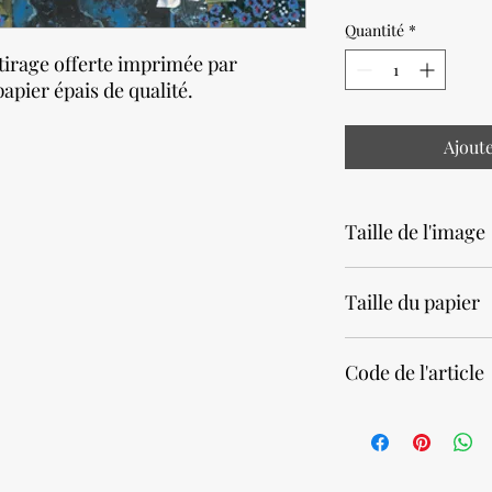
Quantité
*
tirage offerte imprimée par
apier épais de qualité.
Ajout
Taille de l'image
12 x 33cm • 4,75 x 13 p
Taille du papier
20 x 40cm • 7,9 x 15,7
Code de l'article
29660