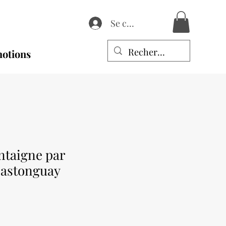
Se connecter
otions
taigne par
Castonguay