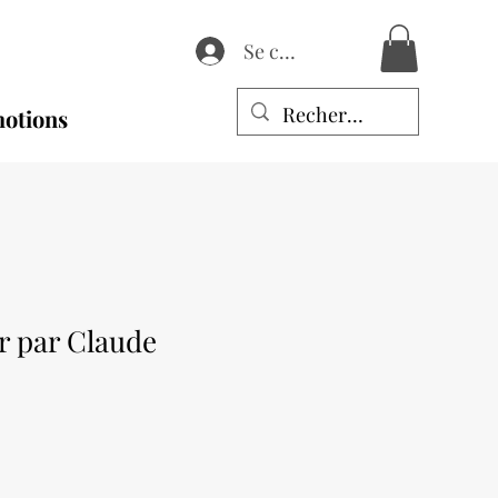
Se connecter
otions
r par Claude