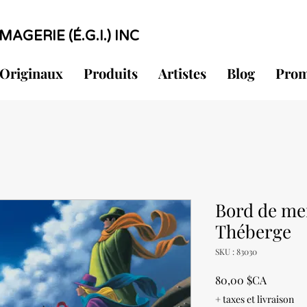
MAGERIE (É.G.I.) INC
Originaux
Produits
Artistes
Blog
Prom
Bord de me
Théberge
SKU : 83030
Prix
80,00 $CA
+ taxes et livraison