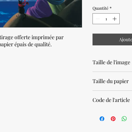
Quantité
*
tirage offerte imprimée par
Ajout
apier épais de qualité.
Taille de l'image
43,2 x 86,4cm • 17 x 3
Taille du papier
60 x 100cm • 23,6 x 39
Code de l'article
83030