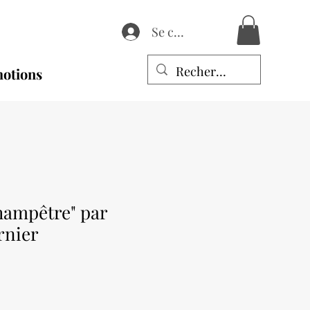
Se connecter
otions
hampêtre" par
rnier
Prix
promotionnel