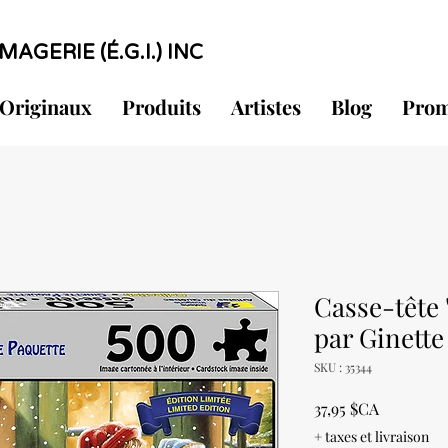
MAGERIE (É.G.I.) INC
Originaux
Produits
Artistes
Blog
Prom
Casse-tête
par Ginette
SKU : 35344
Prix
37,95 $CA
+ taxes et livraison