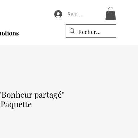
Se connecter
otions
 "Bonheur partagé"
 Paquette