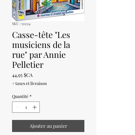
SKU : 50224
Casse-tête "Les
musiciens de la
rue" par Annie
Pelletier
Prix
44,95 $CA
+ taxes et livraison
Quantité
*
Ajouter au panier