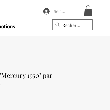
Se connecter
otions
"Mercury 1950" par
t