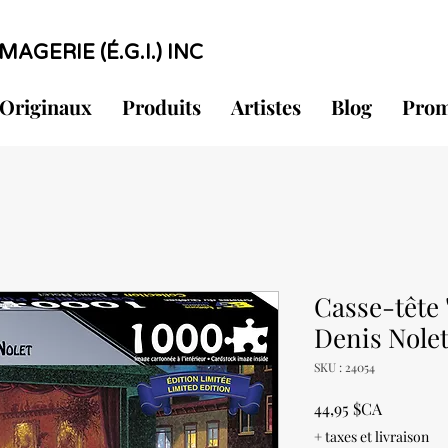
MAGERIE (É.G.I.) INC
Originaux
Produits
Artistes
Blog
Prom
Casse-tête 
Denis Nole
SKU : 24054
Prix
44,95 $CA
+ taxes et livraison