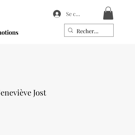
Se connecter
otions
eneviève Jost