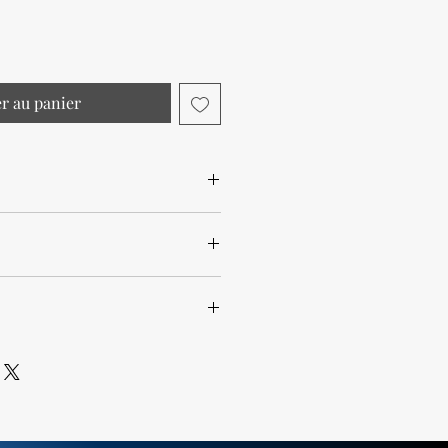
er au panier
ouces
,4 pouces