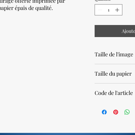
tirage offerte imprimée par
apier épais de qualité.
Ajout
Taille de l'image
23 x 91,4cm • 9 x 36 p
Taille du papier
40 x 100cm • 15,7 x 39
Code de l'article
79850