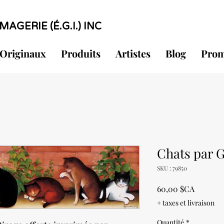
MAGERIE (É.G.I.) INC
Originaux
Produits
Artistes
Blog
Prom
Chats par G
SKU : 79850
Prix
60,00 $CA
+ taxes et livraison
Quantité
*