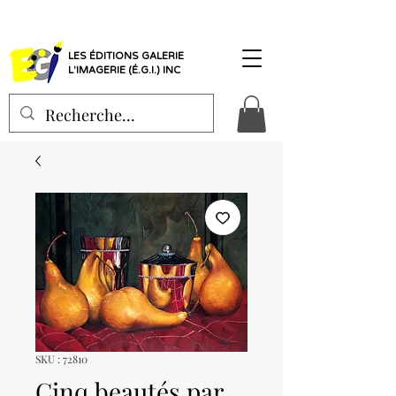
LES ÉDITIONS GALERIE
L'IMAGERIE (É.G.I.) INC
SKU : 72810
Cinq beautés par