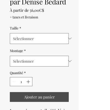
par Denise Bédard
Prix
À partir de
56,00C$
promotionnel
+ taxes et livraison
Taille
*
Montage
*
Quantité
*
Ajouter au panier