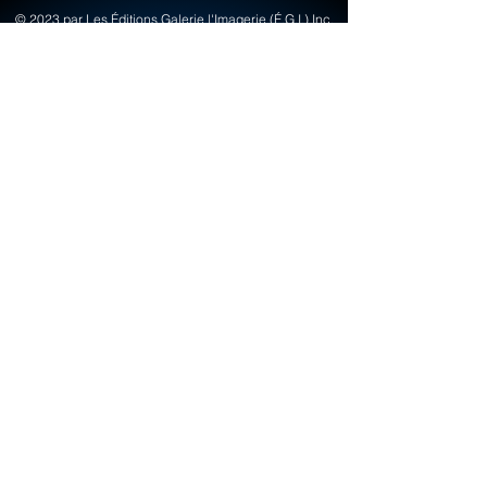
© 2023 par Les Éditions Galerie l'Imagerie (É.G.I.) Inc.
Créé avec Wix.com
info@egi-art.com
© Copyright Les Éditions Galerie Imagerie
(É.G.I.) inc.
Termes & Conditions
FAQ
Politique de la boutique | Paiements