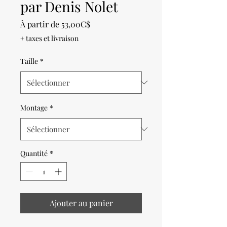
par Denis Nolet
Prix
À partir de
53,00C$
promotionnel
+ taxes et livraison
Taille
*
Montage
*
Quantité
*
Ajouter au panier