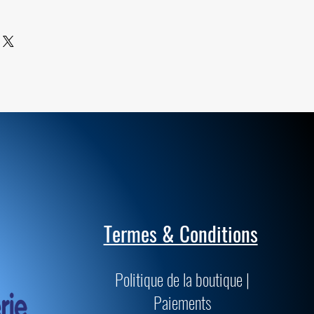
ile sont de qualités supérieures et
passent les normes muséologiques
précision.
Termes & Conditions
Politique de la boutique |
Paiements