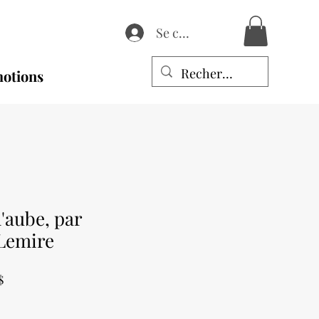
Se connecter
otions
l'aube, par
Lemire
Prix
$
promotionnel