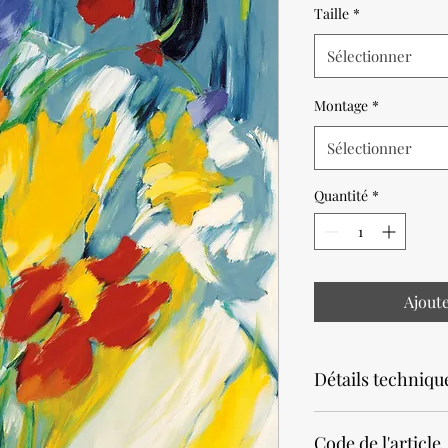
Taille
*
Sélectionner
Montage
*
Sélectionner
Quantité
*
Ajout
Détails techniqu
Noter que la productio
Code de l'article
Prévoir un délai de 2