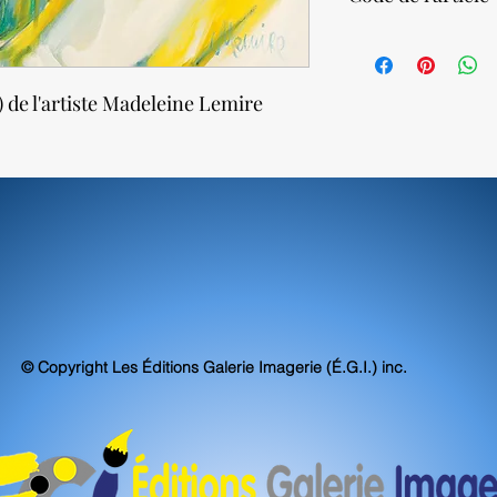
Nos impressions sur to
atteignent, voire sur
73740
d'archivabilité et de 
) de l'artiste Madeleine Lemire
© Copyright Les Éditions Galerie Imagerie (É.G.I.) inc.