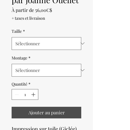
Prix
À partir de
56,00C$
promotionnel
+ taxes et livraison
Taille
*
Montage
*
Quantité
*
Ajouter au panier
Impression sur toile (Giclée)