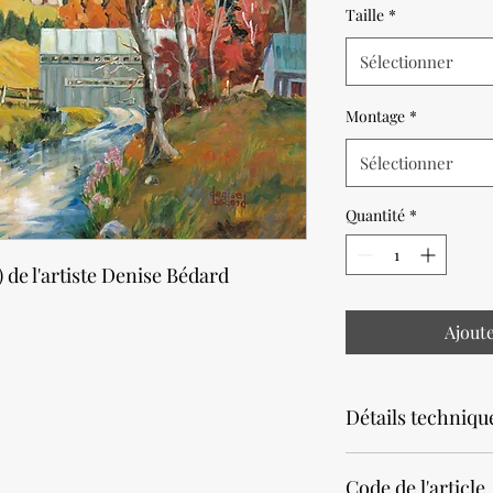
Taille
*
Sélectionner
Montage
*
Sélectionner
Quantité
*
) de l'artiste Denise Bédard
Ajout
Détails techniqu
Noter que la productio
Code de l'article
Prévoir un délai de 2