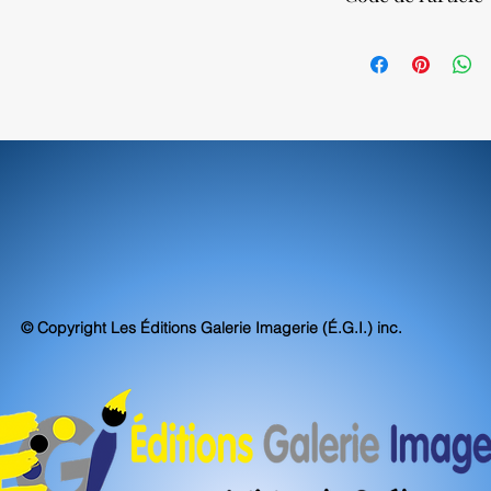
Nos impressions sur to
atteignent, voire sur
48380
d'archivabilité et de 
© Copyright Les Éditions Galerie Imagerie (É.G.I.) inc.