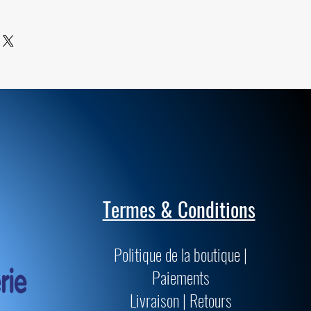
ile sont de qualités supérieures et
passent les normes muséologiques
précision.
Termes & Conditions
Politique de la boutique |
Paiements
Livraison | Retours