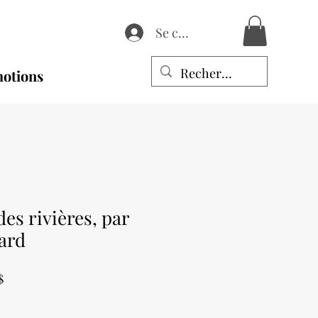
Se connecter
otions
des rivières, par
ard
Prix
$
promotionnel