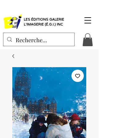
LES ÉDITIONS GALERIE
L'IMAGERIE (É.G.I.) INC