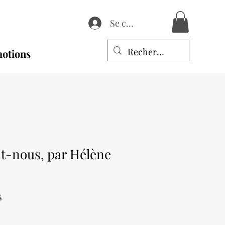
Se connecter
otions
-nous, par Hélène
Prix
$
promotionnel