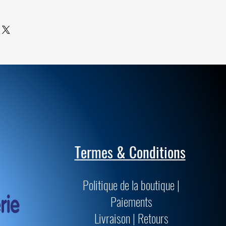
ile sont de qualités supérieures et
passent les normes muséologiques
précision.
Termes & Conditions
Politique de la boutique |
Paiements
Livraison | Retours