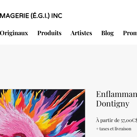
MAGERIE (É.G.I.) INC
Originaux
Produits
Artistes
Blog
Prom
Enflammant
Dontigny
À partir de
57,00C
+ taxes et livraison