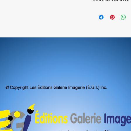
Nos impressions sur to
atteignent, voire sur
69680
d'archivabilité et de 
© Copyright Les Éditions Galerie Imagerie (É.G.I.) inc.