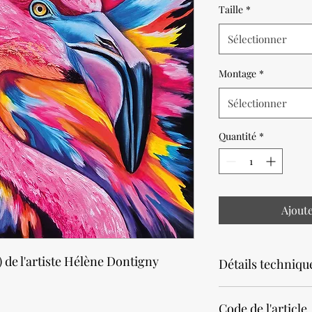
Taille
*
Sélectionner
Montage
*
Sélectionner
Quantité
*
Ajout
) de l'artiste Hélène Dontigny
Détails techniqu
Noter que la productio
Code de l'article
Prévoir un délai de 2