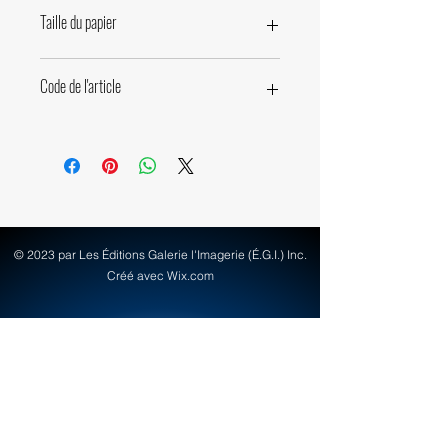
31,8 x 43,2cm • 12,5 x 17 pouces
Taille du papier
40 x 50cm • 15,7 x 19,7 pouces
Code de l'article
42400
© 2023 par Les Éditions Galerie l'Imagerie (É.G.I.) Inc.
Créé avec Wix.com
info@egi-art.com