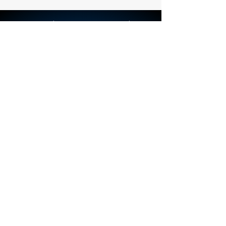
précision.
© 2023 par Les Éditions Galerie l'Imagerie (É.G.I.) Inc.
Créé avec Wix.com
info@egi-art.com
© Copyright Les Éditions Galerie Imagerie
(É.G.I.) inc.
Termes & Conditions
FAQ