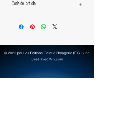
Code de l'article
15560
© 2023 par Les Éditions Galerie l'Imagerie (É.G.I.) Inc.
Créé avec Wix.com
info@egi-art.com