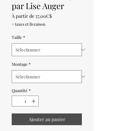
par Lise Auger
Prix
À partir de
57,00C$
promotionnel
+ taxes et livraison
Taille
*
Montage
*
Quantité
*
Ajouter au panier