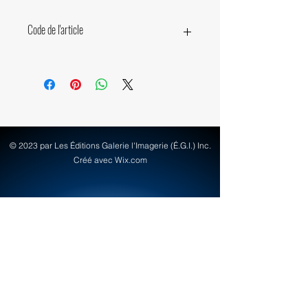
Code de l'article
35580
© 2023 par Les Éditions Galerie l'Imagerie (É.G.I.) Inc.
Créé avec Wix.com
info@egi-art.com