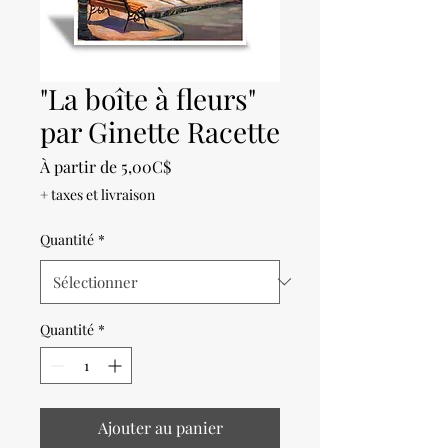
"La boîte à fleurs"
par Ginette Racette
Prix
À partir de
5,00C$
promotionnel
+ taxes et livraison
Quantité
*
Quantité
*
Ajouter au panier