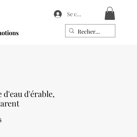
Se connecter
otions
e d'eau d'érable,
Parent
Prix
$
promotionnel