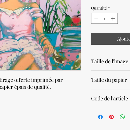
Quantité
*
Ajout
Taille de l'image
20 x 25cm • 8 x 10 pou
tirage offerte imprimée par
Taille du papier
apier épais de qualité.
24 x 30cm • 9,5 x 11,8
Code de l'article
20300