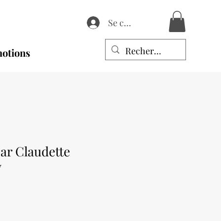
Se connecter
otions
par Claudette
y