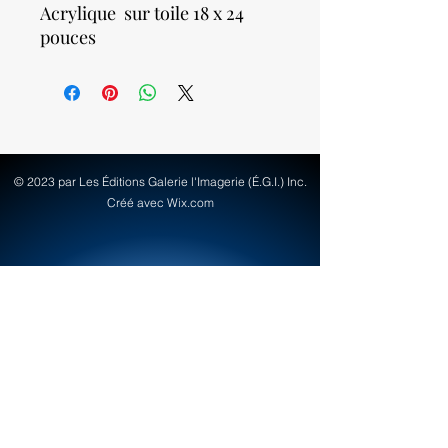
Acrylique sur toile 18 x 24
pouces
© 2023 par Les Éditions Galerie l'Imagerie (É.G.I.) Inc.
Créé avec Wix.com
info@egi-art.com