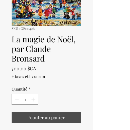
SKU : OE00426
La magie de Noël,
par Claude
Bronsard
Prix
700,00 $CA
+ taxes et livraison
Quantité
*
Ajouter au panier