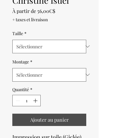
Christine Isuel
Prix
À partir de
56,00C$
promotionnel
+ taxes et livraison
Taille
*
Montage
*
Quantité
*
Ajouter au panier
Impression sur toile (Giclée)