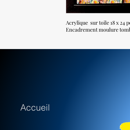
Acrylique sur toile 18 x 24 
Encadrement moulure tomb
Accueil