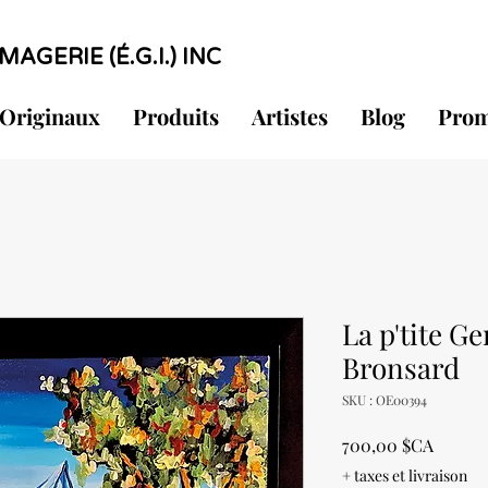
MAGERIE (É.G.I.) INC
Originaux
Produits
Artistes
Blog
Prom
La p'tite G
Bronsard
SKU : OE00394
Prix
700,00 $CA
+ taxes et livraison