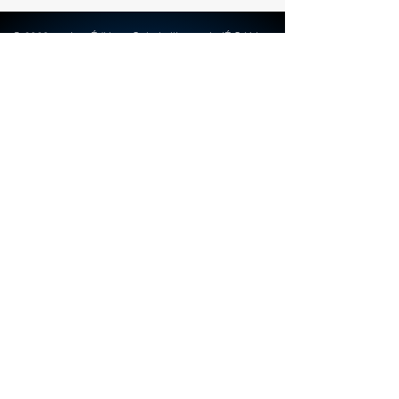
précision.
© 2023 par Les Éditions Galerie l'Imagerie (É.G.I.) Inc.
Créé avec Wix.com
info@egi-art.com
© Copyright Les Éditions Galerie Imagerie
(É.G.I.) inc.
Termes & Conditions
FAQ