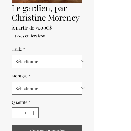
Le gardien, par
Christine Morency
Prix
À partir de
57,00C$
promotionnel
+ taxes et livraison
Taille
*
Montage
*
Quantité
*
Ajouter au panier