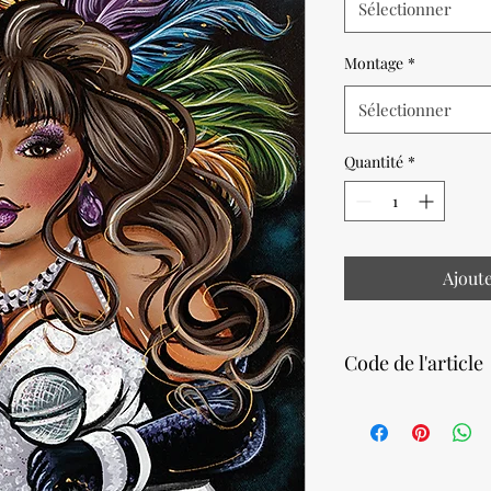
Sélectionner
Montage
*
Sélectionner
Quantité
*
Ajout
Code de l'article
77310