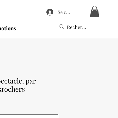
Se connecter
otions
ectacle, par
srochers