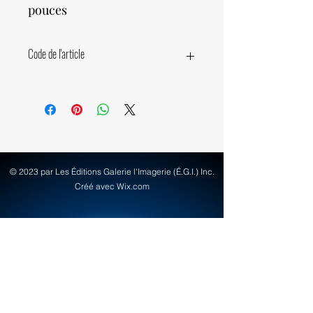
pouces
Code de l'article
19940
© 2023 par Les Éditions Galerie l'Imagerie (É.G.I.) Inc.
Créé avec Wix.com
info@egi-art.com