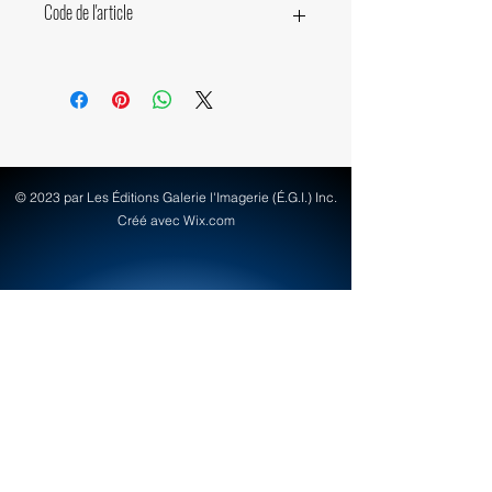
Code de l'article
12160
© 2023 par Les Éditions Galerie l'Imagerie (É.G.I.) Inc.
Créé avec Wix.com
info@egi-art.com