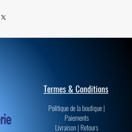
ile sont de qualités supérieures et
passent les normes muséologiques
précision.
Termes & Conditions
Politique de la boutique |
Paiements
Livraison | Retours