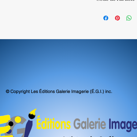
Nos impressions sur to
atteignent, voire sur
80280
d'archivabilité et de 
© Copyright Les Éditions Galerie Imagerie (É.G.I.) inc.