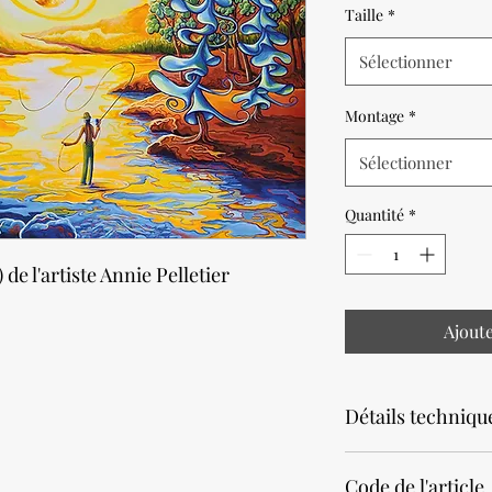
Taille
*
Sélectionner
Montage
*
Sélectionner
Quantité
*
 de l'artiste Annie Pelletier
Ajout
Détails techniqu
Noter que la productio
Code de l'article
Prévoir un délai de 2