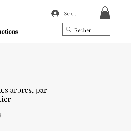
Se connecter
otions
des arbres, par
tier
Prix
$
promotionnel