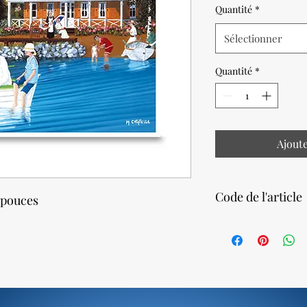
Quantité
*
Sélectionner
Quantité
*
Ajout
Code de l'article
4 pouces
18880