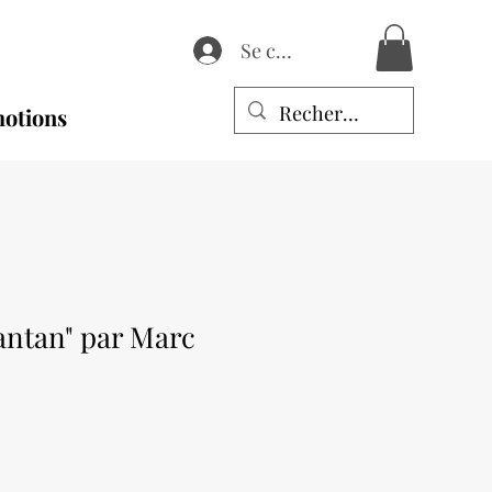
Se connecter
otions
'antan" par Marc
Prix
promotionnel