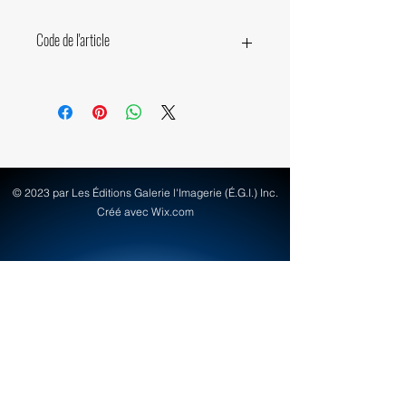
Code de l'article
10650
© 2023 par Les Éditions Galerie l'Imagerie (É.G.I.) Inc.
Créé avec Wix.com
info@egi-art.com