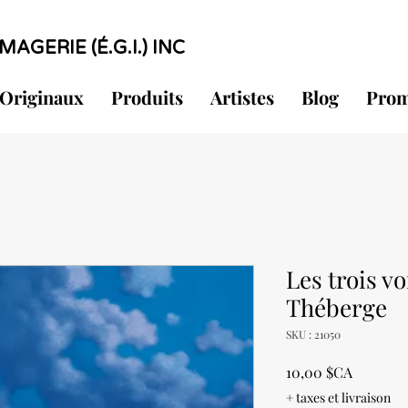
MAGERIE (É.G.I.) INC
Originaux
Produits
Artistes
Blog
Prom
Les trois v
Théberge
SKU : 21050
Prix
10,00 $CA
+ taxes et livraison