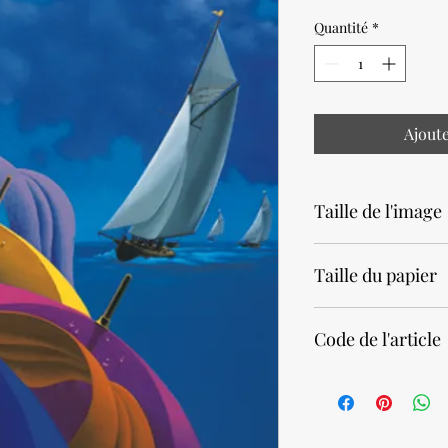
Quantité
*
Ajout
Taille de l'image
25,4 x 19cm • 10 x 7,5 
Taille du papier
24 x 30cm • 9,5 x 11,8
Code de l'article
21050