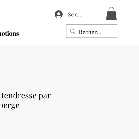
Se connecter
otions
tendresse par
berge