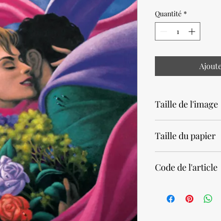
Quantité
*
Ajout
Taille de l'image
24,1 x 19cm • 9,5 x 7,5
Taille du papier
24 x 30cm • 9,5 x 11,8
Code de l'article
21040