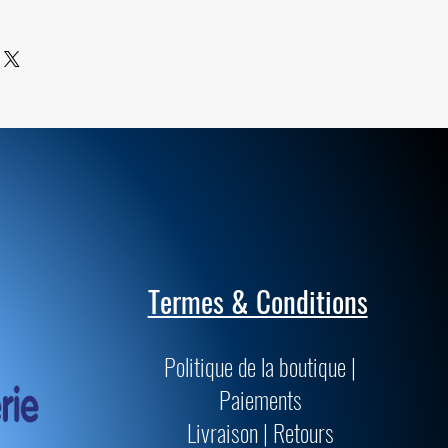
ile sont de qualités supérieures et
passent les normes muséologiques
précision.
Termes & Conditions
Politique de la boutique |
Paiements
Livraison | Retours