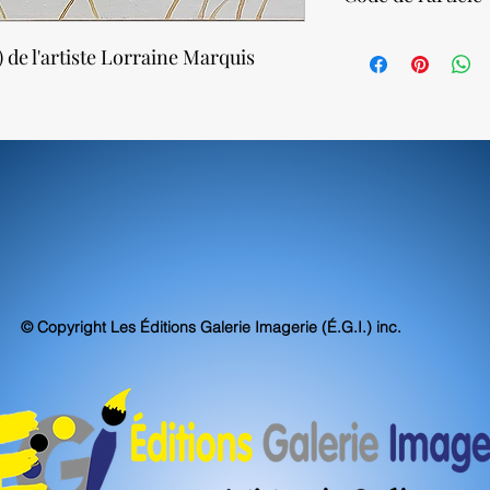
Nos impressions sur to
atteignent, voire sur
64500
) de l'artiste Lorraine Marquis
d'archivabilité et de 
© Copyright Les Éditions Galerie Imagerie (É.G.I.) inc.