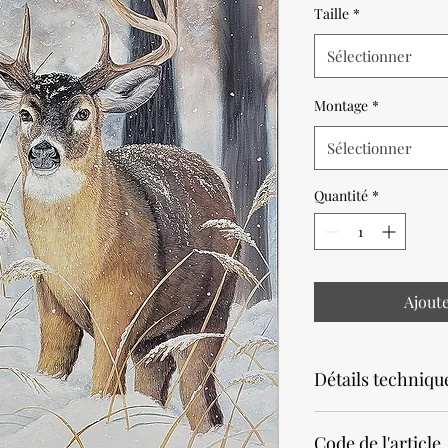
Taille
*
Sélectionner
Montage
*
Sélectionner
Quantité
*
Ajout
Détails techniqu
Noter que la productio
Code de l'article
Prévoir un délai de 2