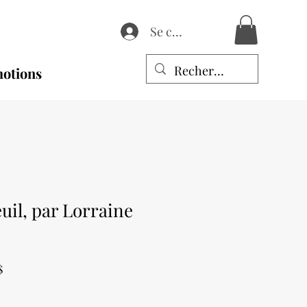
Se connecter
otions
il, par Lorraine
Prix
$
promotionnel