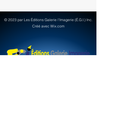
© 2023 par Les Éditions Galerie l'Imagerie (É.G.I.) Inc.
Créé avec Wix.com
info@egi-art.com
© Copyright Les Éditions Galerie Imagerie
(É.G.I.) inc.
Termes & Conditions