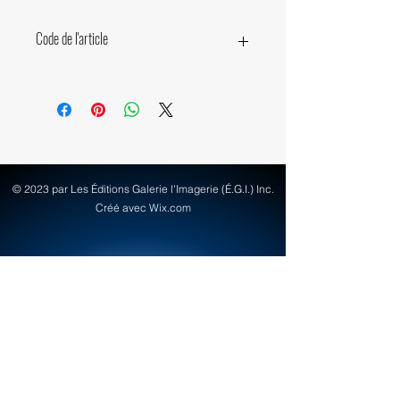
Code de l'article
32710
© 2023 par Les Éditions Galerie l'Imagerie (É.G.I.) Inc.
Créé avec Wix.com
info@egi-art.com