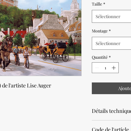
Taille
*
Sélectionner
Montage
*
Sélectionner
Quantité
*
 de l'artiste Lise Auger
Ajout
Détails techniqu
Noter que la productio
Code de l'article
Prévoir un délai de 2