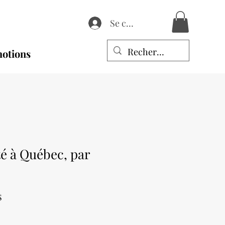
Se connecter
otions
été à Québec, par
Prix
$
promotionnel