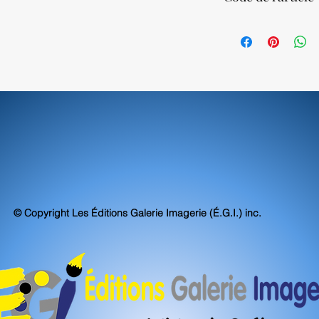
Nos impressions sur to
atteignent, voire sur
70250
d'archivabilité et de 
© Copyright Les Éditions Galerie Imagerie (É.G.I.) inc.