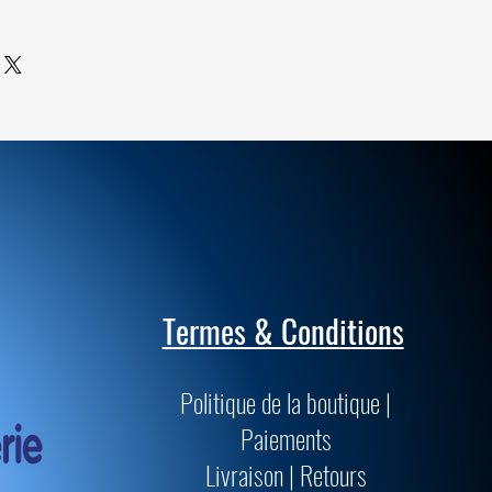
ile sont de qualités supérieures et
passent les normes muséologiques
précision.
Termes & Conditions
Politique de la boutique |
Paiements
Livraison | Retours