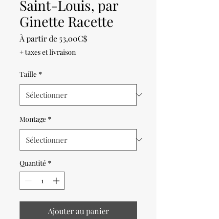
Saint-Louis, par
Ginette Racette
Prix
À partir de
53,00C$
promotionnel
+ taxes et livraison
Taille
*
Montage
*
Quantité
*
Ajouter au panier