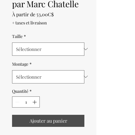
par Marc Chatelle
Prix
À partir de
53,00C$
promotionnel
+ taxes et livraison
Taille
*
Montage
*
Quantité
*
Ajouter au panier