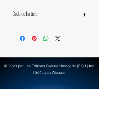
Code de l'article
17090
© 2023 par Les Éditions Galerie l'Imagerie (É.G.I.) Inc.
Créé avec Wix.com
info@egi-art.com