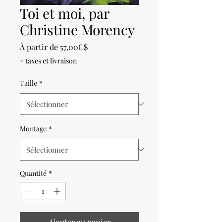
Toi et moi, par
Christine Morency
Prix
À partir de
57,00C$
promotionnel
+ taxes et livraison
Taille
*
Montage
*
Quantité
*
Ajouter au panier