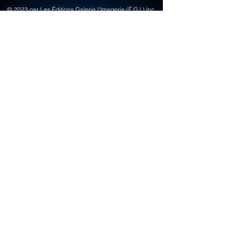
© 2023 par Les Éditions Galerie l'Imagerie (É.G.I.) Inc.
Créé avec Wix.com
info@egi-art.com
© Copyright Les Éditions Galerie Imagerie
(É.G.I.) inc.
Termes & Conditions
FAQ